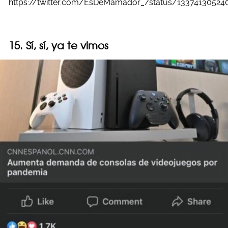
https://twitter.com/EsDeMamador_/status/13374130524
15. Sí, sí, ya te vimos