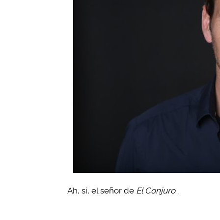
Ah, sí, el señor de
El Conjuro
.