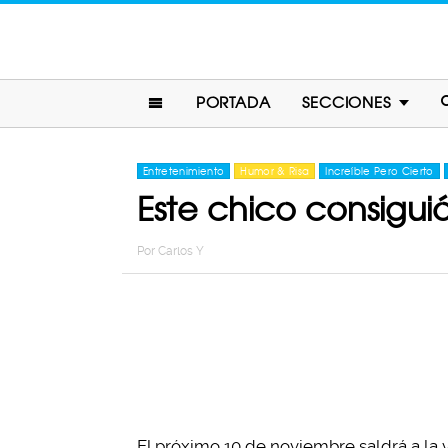
PORTADA
SECCIONES
Entretenimiento
Humor & Risa
Increíble Pero Cierto
Este chico consiguió
Por
Carlos Y
El próximo 10 de noviembre saldrá a la 