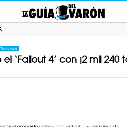
Tecnología
 el ‘Fallout 4’ con ¡2 mil 240 
venta el esperado videojuego Fallout 4, y por supuesto