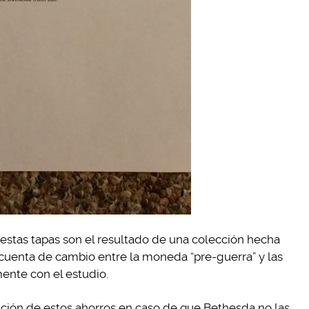
estas tapas son el resultado de una colección hecha
a cuenta de cambio entre la moneda “pre-guerra” y las
mente con el estudio.
ución de estos ahorros en caso de que Bethesda no las