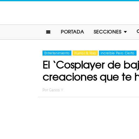
PORTADA
SECCIONES
Entretenimiento
Humor & Risa
Increíble Pero Cierto
El ‘Cosplayer de ba
creaciones que te 
Por
Carlos Y