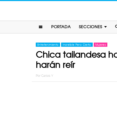
PORTADA
SECCIONES
Entretenimiento
Increíble Pero Cierto
Mujeres
Chica tailandesa ha
harán reír
Por
Carlos Y