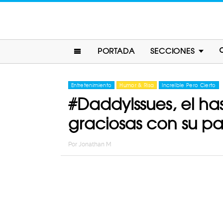
PORTADA
SECCIONES
Entretenimiento
Humor & Risa
Increíble Pero Cierto
#DaddyIssues, el ha
graciosas con su p
Por
Jonathan M