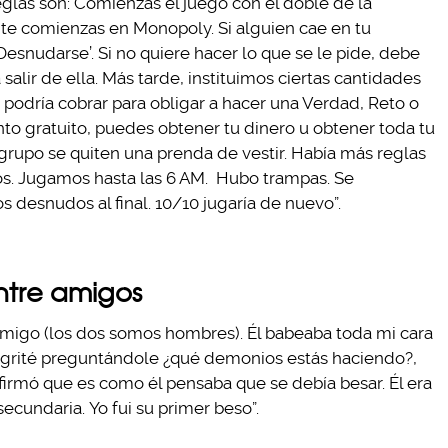
glas son: Comienzas el juego con el doble de la
e comienzas en Monopoly. Si alguien cae en tu
snudarse’. Si no quiere hacer lo que se le pide, debe
salir de ella. Más tarde, instituimos ciertas cantidades
podría cobrar para obligar a hacer una Verdad, Reto o
to gratuito, puedes obtener tu dinero u obtener toda tu
 grupo se quiten una prenda de vestir. Había más reglas
os. Jugamos hasta las 6 AM. Hubo trampas. Se
desnudos al final. 10/10 jugaría de nuevo”.
entre amigos
 amigo (los dos somos hombres). Él babeaba toda mi cara
y grité preguntándole ¿qué demonios estás haciendo?,
Afirmó que es como él pensaba que se debía besar. Él era
secundaria. Yo fui su primer beso”.