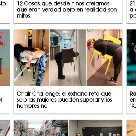
sto
12 Cosas que desde niños creíamos
21
que eran verdad pero en realidad son
a 
mitos
p
Chair Challenge: el extraño reto que
Ra
l
solo las mujeres pueden superar y los
er
hombres no
‘K