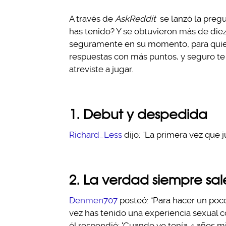
A través de
AskReddit
se lanzó la pregu
has tenido? Y se obtuvieron más de diez
seguramente en su momento, para quien 
respuestas con más puntos, y seguro te
atreviste a jugar.
1. Debut y despedida
Richard_Less
dijo: “La primera vez que j
2. La verdad siempre sale
Denmen707
posteó: “Para hacer un poco
vez has tenido una experiencia sexual 
él respondió: ‘Cuando yo tenía 4 años mi 