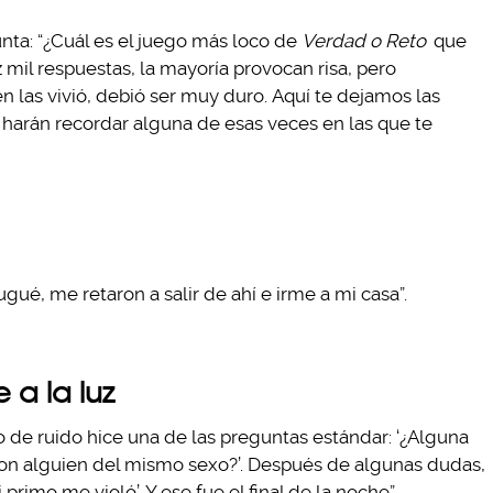
nta: “¿Cuál es el juego más loco de
Verdad o Reto
que
 mil respuestas, la mayoría provocan risa, pero
las vivió, debió ser muy duro. Aquí te dejamos las
 harán recordar alguna de esas veces en las que te
ugué, me retaron a salir de ahí e irme a mi casa”.
 a la luz
 de ruido hice una de las preguntas estándar: ‘¿Alguna
con alguien del mismo sexo?’. Después de algunas dudas,
primo me violó’. Y ese fue el final de la noche”…