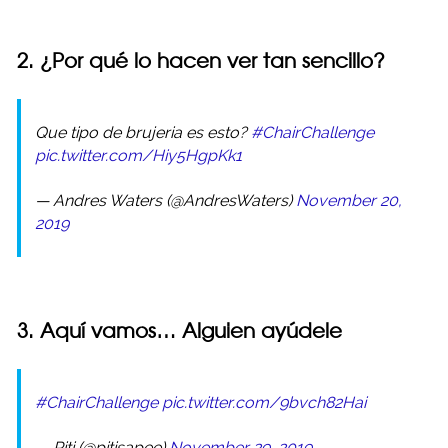
2. ¿Por qué lo hacen ver tan sencillo?
Que tipo de brujeria es esto?
#ChairChallenge
pic.twitter.com/Hiy5HgpKk1
— Andres Waters (@AndresWaters)
November 20,
2019
3. Aquí vamos… Alguien ayúdele
#ChairChallenge
pic.twitter.com/9bvch82Hai
— Piti (@pitisapee)
November 29, 2019