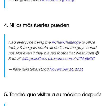
4. Ni los más fuertes pueden
Had everyone trying the
#ChairChallenge
@ office
today & the gals could all do it, but the guys could
not. Not even if they played football at West Point 🧐
Sad. //
@CaptainCons
pic.twitter.com/rfffNq8tOC
— Kate (@katebarstool)
November 19, 2019
5. Tendrá que visitar a su médico después