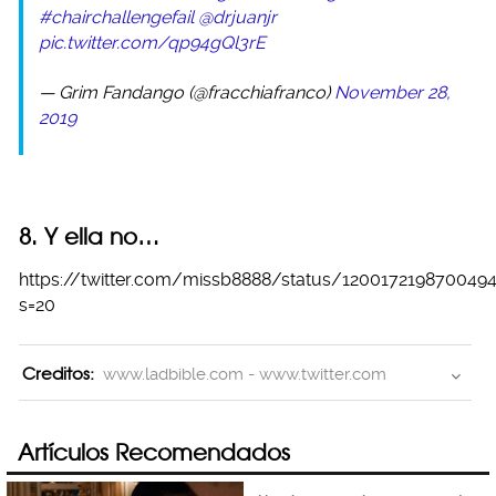
#chairchallengefail
@drjuanjr
pic.twitter.com/qp94gQl3rE
— Grim Fandango (@fracchiafranco)
November 28,
2019
8. Y ella no…
https://twitter.com/missb8888/status/120017219870049
s=20
Creditos:
www.ladbible.com - www.twitter.com
Artículos Recomendados