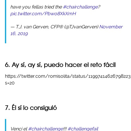
have you fellas tried the
#chairchallenge
?
pic.twitter.com/Pbwo8XkXmH
— T.J. van Gerven, CFP® (@TJvanGerven)
November
16, 2019
6. Ay sí, ay sí, puedo hacer el reto fácil
https://twitter.com/romisolita/status/1199741462679822
s=20
7. Él sí lo consiguió
Vencí el
#chairchallenge
!!!
#challengefail