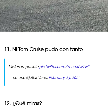
11. Ni Tom Cruise pudo con tanto
Misión Imposible
pic.twitter.com/rnco4IW2ML
— no one (@BlanVane)
February 23, 2023
12. ¿Qué miras?