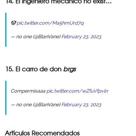
14. El ingeniero mecánico no exist…
🤡
pic.twitter.com/Ma5hmUrd7q
— no one (@BlanVane)
February 23, 2023
15. El carro de don
brgs
Compermisaaa
pic.twitter.com/wZfuVfpvln
— no one (@BlanVane)
February 23, 2023
Artículos Recomendados