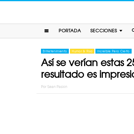
PORTADA
SECCIONES
Entretenimiento
Humor & Risa
Increíble Pero Cierto
Así se verían estas 
resultado es impres
Por
Sean Paskin