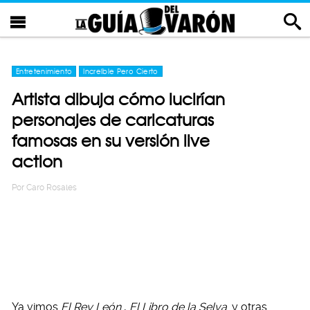
Entretenimiento
Increíble Pero Cierto
Artista dibuja cómo lucirían
personajes de caricaturas
famosas en su versión live
action
Por
Caro Rosales
Ya vimos
El Rey León
,
El Libro de la Selva
y otras