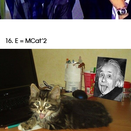
16. E = MCat’2