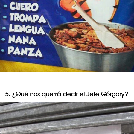
5. ¿Qué nos querrá decir el Jefe Górgory?