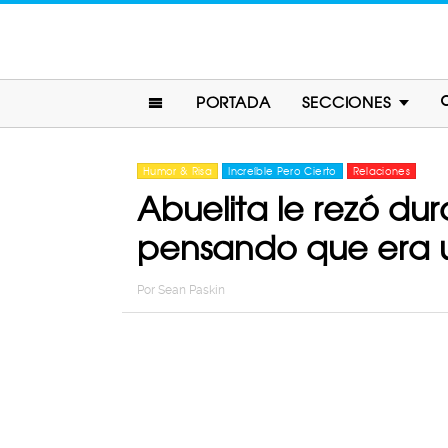
PORTADA
SECCIONES
Humor & Risa
Increíble Pero Cierto
Relaciones
Abuelita le rezó du
pensando que era 
Por
Sean Paskin