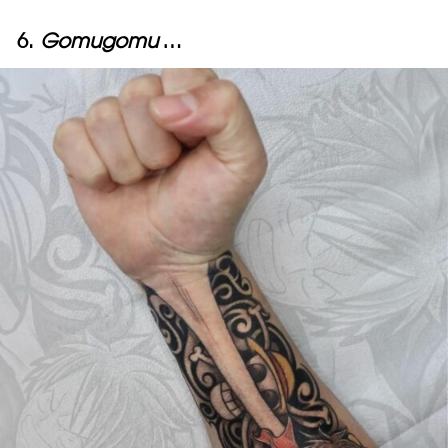
6.
Gomugomu
…