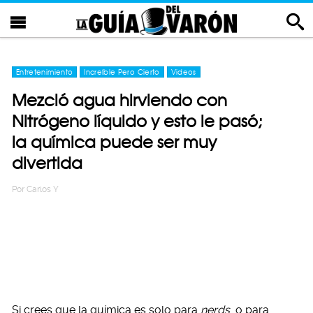
Entretenimiento
Increíble Pero Cierto
Videos
Mezcló agua hirviendo con
Nitrógeno líquido y esto le pasó;
la química puede ser muy
divertida
Por
Carlos Y
Si crees que la química es solo para
nerds
o para