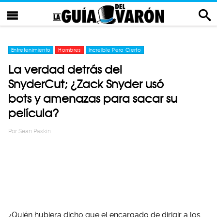
Entretenimiento
Hombres
Increíble Pero Cierto
La verdad detrás del
SnyderCut; ¿Zack Snyder usó
bots y amenazas para sacar su
película?
Por
Sean Paskin
¿Quién hubiera dicho que el encargado de dirigir a los