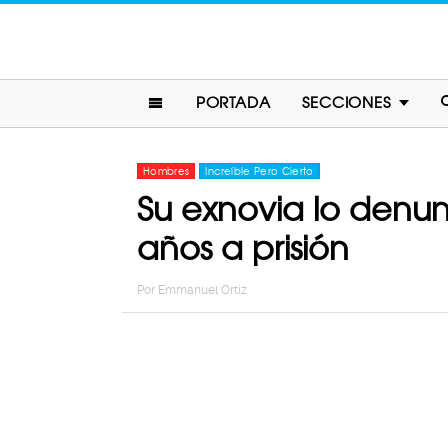
PORTADA
SECCIONES
Hombres
Increíble Pero Cierto
Su exnovia lo denun
años a prisión
Por
Emmanuel Ortiz