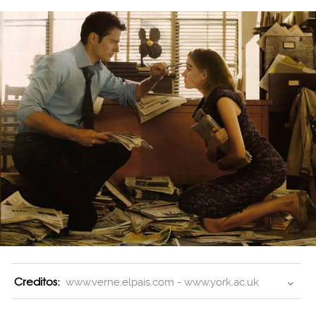
Creditos:
www.verne.elpais.com - www.york.ac.uk