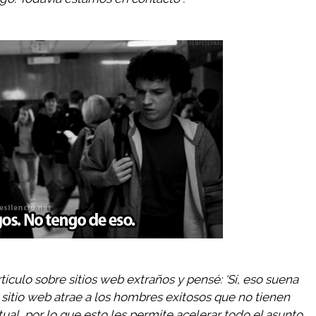
ículo sobre sitios web extraños y pensé: ‘Sí, eso suena
sitio web atrae a los hombres exitosos que no tienen
ual, por lo que esto les permite acelerar todo el asunto.