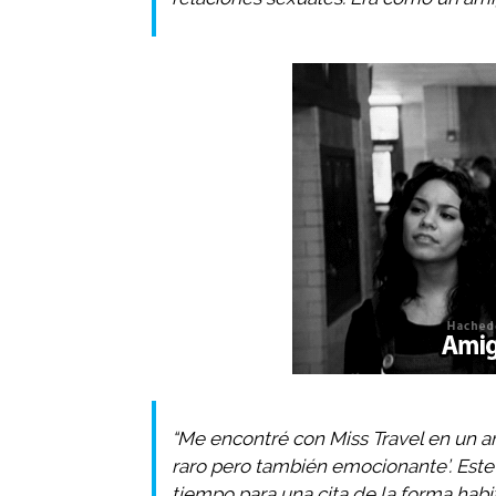
“Me encontré con Miss Travel en un art
raro pero también emocionante’. Este 
tiempo para una cita de la forma habit