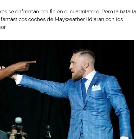
 se enfrentan por fin en el cuadrilátero. Pero la batalla
fantásticos coches de Mayweather lidiarán con los
or.