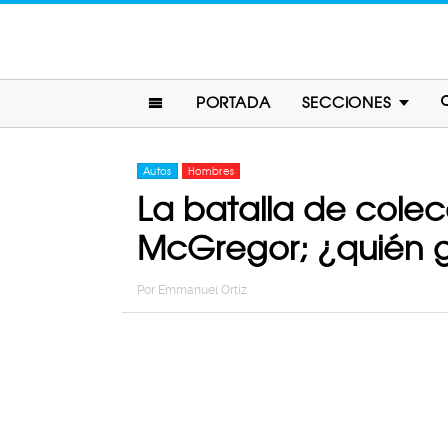
PORTADA
SECCIONES
Autos
Hombres
La batalla de cole
McGregor; ¿quién 
Por
Emmanuel Ortiz