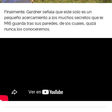
Finalmente, Gardner señala que este solo es un
pequeño acercamiento a los muchos secretos que le
MI6 guarda tras sus paredes, de los cuales, quizá
nunca los conoceremos.