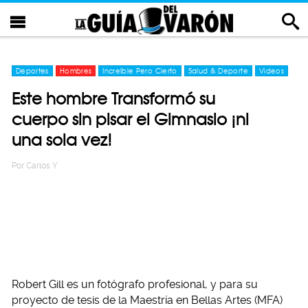
Deportes
Hombres
Increíble Pero Cierto
Salud & Deporte
Videos
Este hombre Transformó su
cuerpo sin pisar el Gimnasio ¡ni
una sola vez!
Por
Carlos Y
Robert Gill es un fotógrafo profesional, y para su
proyecto de tesis de la Maestría en Bellas Artes (MFA)