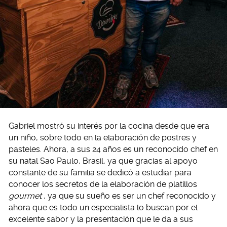
Gabriel mostró su interés por la cocina desde que era
un niño, sobre todo en la elaboración de postres y
pasteles. Ahora, a sus 24 años es un reconocido chef en
su natal Sao Paulo, Brasil, ya que gracias al apoyo
constante de su familia se dedicó a estudiar para
conocer los secretos de la elaboración de platillos
gourmet
, ya que su sueño es ser un chef reconocido y
ahora que es todo un especialista lo buscan por el
excelente sabor y la presentación que le da a sus