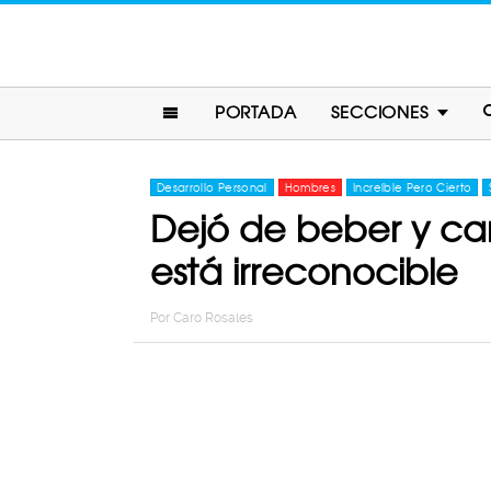
PORTADA
SECCIONES
Desarrollo Personal
Hombres
Increíble Pero Cierto
Dejó de beber y ca
está irreconocible
Por
Caro Rosales