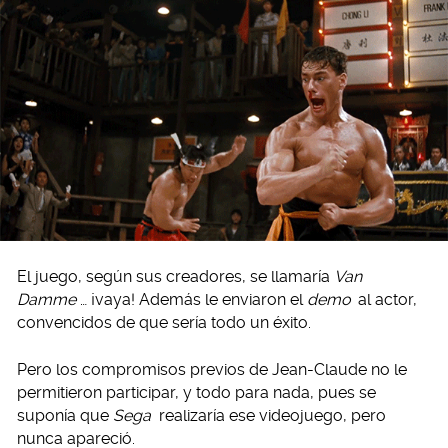
El juego, según sus creadores, se llamaría
Van
Damme
… ¡vaya! Además le enviaron el
demo
al actor,
convencidos de que sería todo un éxito.
Pero los compromisos previos de Jean-Claude no le
permitieron participar, y todo para nada, pues se
suponía que
Sega
realizaría ese videojuego, pero
nunca apareció.