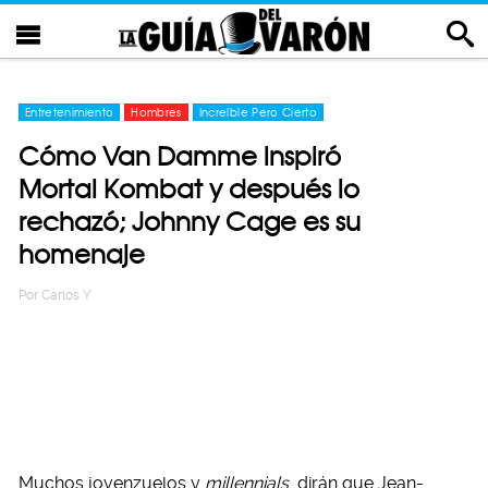
Entretenimiento
Hombres
Increíble Pero Cierto
Cómo Van Damme inspiró
Mortal Kombat y después lo
rechazó; Johnny Cage es su
homenaje
Por
Carlos Y
Muchos jovenzuelos y
millennials
dirán que Jean-