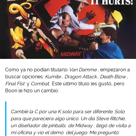
Como ya no podían titularlo
Van Damme
, empezaron a
buscar opciones:
Kumite
,
Dragon Attack
,
Death Blow
,
Final Fist
y
Combat.
Este último título les gustó, pero
Boon le hizo un cambio:
Cambié la C por una K solo para ser diferente. Solo
para que pareciera algo único. Un día Steve Ritchie,
un diseñador de
pinballs
de
Midway
, llegó de visita a
mi oficina y vio el
demo
del juego. Me preguntó: