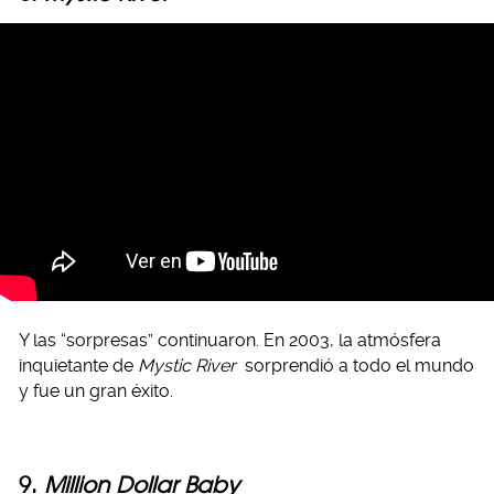
Y las “sorpresas” continuaron. En 2003, la atmósfera
inquietante de
Mystic River
sorprendió a todo el mundo
y fue un gran éxito.
9.
Million Dollar Baby