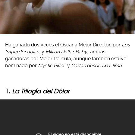
Ha ganado dos veces el Oscar a Mejor Director, por
Los
Imperdonables
y
Million Dollar Baby,
ambas,
ganadoras por Mejor Película, aunque también estuvo
nominado por
Mystic River
y
Cartas desde Iwo Jima.
1.
La Trilogía del Dólar