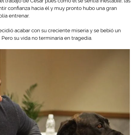
l trabajo de César pues como él se sentía inestable, las
tir confianza hacia él y muy pronto hubo una gran
olía entrenar.
cidió acabar con su creciente miseria y se bebió un
. Pero su vida no terminaría en tragedia.