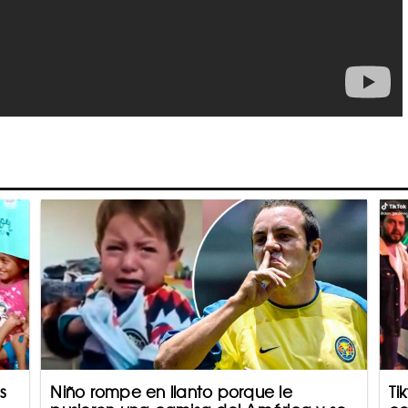
s
Niño rompe en llanto porque le
Ti