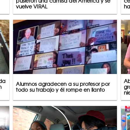
pusieron una camisa del América y se
ce
vuelve VIRAL
ha
lda
Ab
Alumnos agradecen a su profesor por
n
gr
todo su trabajo y él rompe en llanto
ni