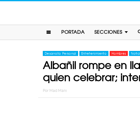
PORTADA
SECCIONES
Desarrollo Personal
Entretenimiento
Hombres
Notic
Albañil rompe en ll
quien celebrar; int
Por
Mad Marx