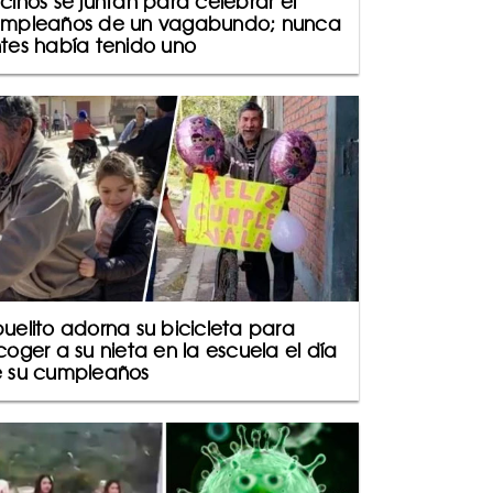
cinos se juntan para celebrar el
mpleaños de un vagabundo; nunca
tes había tenido uno
uelito adorna su bicicleta para
coger a su nieta en la escuela el día
 su cumpleaños