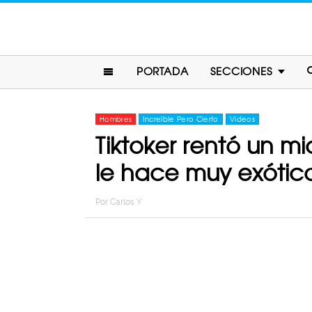
PORTADA
SECCIONES
Hombres
Increíble Pero Cierto
Videos
Tiktoker rentó un m
le hace muy exótic
Por
Carlos Y