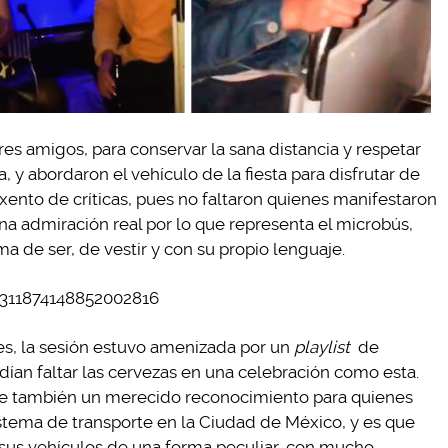
res amigos, para conservar la sana distancia y respetar
, y abordaron el vehículo de la fiesta para disfrutar de
exento de críticas, pues no faltaron quienes manifestaron
una admiración real por lo que representa el microbús,
a de ser, de vestir y con su propio lenguaje.
1311874148852002816
s, la sesión estuvo amenizada por un
playlist
de
ían faltar las cervezas en una celebración como esta.
fue también un merecido reconocimiento para quienes
istema de transporte en la Ciudad de México, y es que
 sus vehículos de una forma peculiar, con mucho