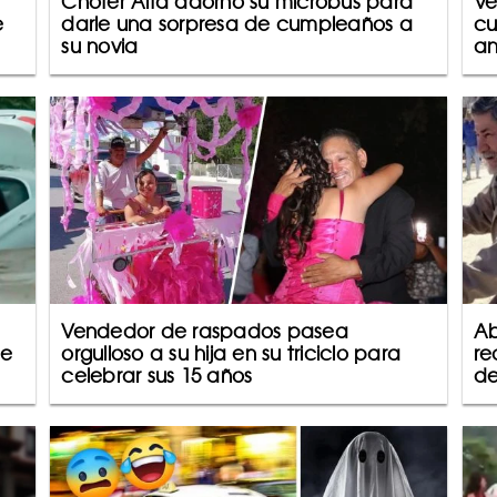
Chofer Alfa adornó su microbús para
Ve
e
darle una sorpresa de cumpleaños a
cu
su novia
an
Vendedor de raspados pasea
Ab
ue
orgulloso a su hija en su triciclo para
re
celebrar sus 15 años
de