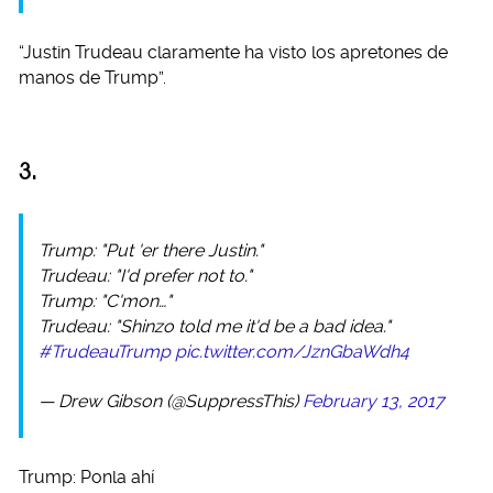
“Justin Trudeau claramente ha visto los apretones de
manos de Trump”.
3.
Trump: "Put 'er there Justin."
Trudeau: "I'd prefer not to."
Trump: "C'mon…"
Trudeau: "Shinzo told me it'd be a bad idea."
#TrudeauTrump
pic.twitter.com/JznGbaWdh4
— Drew Gibson (@SuppressThis)
February 13, 2017
Trump: Ponla ahí