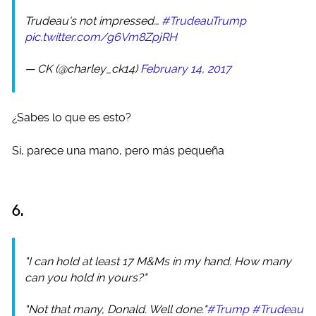
Trudeau's not impressed…
#TrudeauTrump
pic.twitter.com/g6Vm8ZpjRH
— CK (@charley_ck14)
February 14, 2017
¿Sabes lo que es esto?
Sí, parece una mano, pero más pequeña
6.
"I can hold at least 17 M&Ms in my hand. How many
can you hold in yours?"
"Not that many, Donald. Well done."
#Trump
#Trudeau