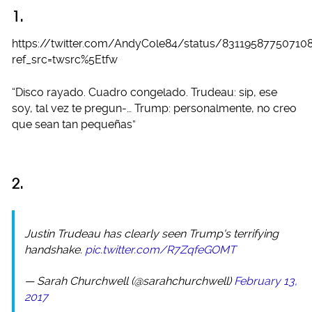
1.
https://twitter.com/AndyCole84/status/83119587750710
ref_src=twsrc%5Etfw
“Disco rayado. Cuadro congelado. Trudeau: sip, ese
soy, tal vez te pregun-… Trump: personalmente, no creo
que sean tan pequeñas”
2.
Justin Trudeau has clearly seen Trump's terrifying
handshake.
pic.twitter.com/R7ZqfeGOMT
— Sarah Churchwell (@sarahchurchwell)
February 13,
2017