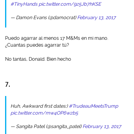
#TinyHands
pic.twitter.com/9z5Jb7hKSE
— Damon Evans (@damocrat)
February 13, 2017
Puedo agarrar al menos 17 M&Ms en mi mano.
¿Cuantas puedes agarrar tú?
No tantas, Donald. Bien hecho
7.
Huh, Awkward first dates:)
#TrudeauMeetsTrump
pic.twitter.com/mw4OP6wzb5
— Sangita Patel (@sangita_patel)
February 13, 2017