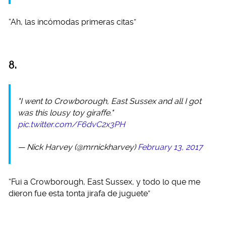
“Ah, las incómodas primeras citas”
8.
"I went to Crowborough, East Sussex and all I got
was this lousy toy giraffe."
pic.twitter.com/F6dvC2x3PH
— Nick Harvey (@mrnickharvey)
February 13, 2017
“Fui a Crowborough, East Sussex, y todo lo que me
dieron fue esta tonta jirafa de juguete”