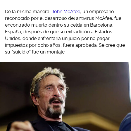
De la misma manera,
John McAfee
, un empresario
reconocido por el desarrollo del antivirus McAfee, fue
encontrado muerto dentro su celda en Barcelona,
España, después de que su extradición a Estados
Unidos, donde enfrentaría un juicio por no pagar
impuestos por ocho años, fuera aprobada. Se cree que
su “suicidio” fue un montaje.