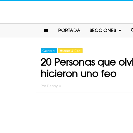
PORTADA
SECCIONES
General
Humor & Risa
20 Personas que olv
hicieron uno feo
Por
Danny V