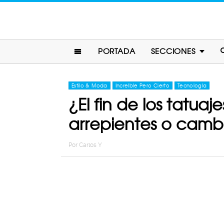
PORTADA
SECCIONES
Estilo & Moda
Increíble Pero Cierto
Tecnología
¿El fin de los tatua
arrepientes o camb
Por
Carlos Y