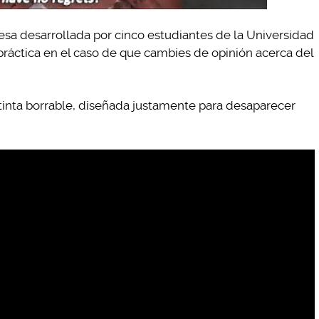
a desarrollada por cinco estudiantes de la Universidad
ráctica en el caso de que cambies de opinión acerca del
inta borrable, diseñada justamente para desaparecer