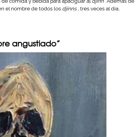
 de comida y bebida para apaciguar al
djinn
. Además de
en el nombre de todos los
djinns
, tres veces al día,
mbre angustiado”