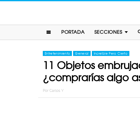
PORTADA
SECCIONES
Entretenimiento
General
Increíble Pero Cierto
11 Objetos embruja
¿comprarías algo as
Por
Carlos Y