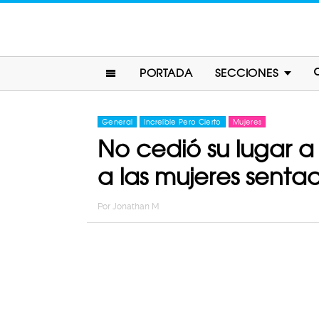
PORTADA
SECCIONES
General
Increíble Pero Cierto
Mujeres
No cedió su lugar a
a las mujeres senta
Por
Jonathan M