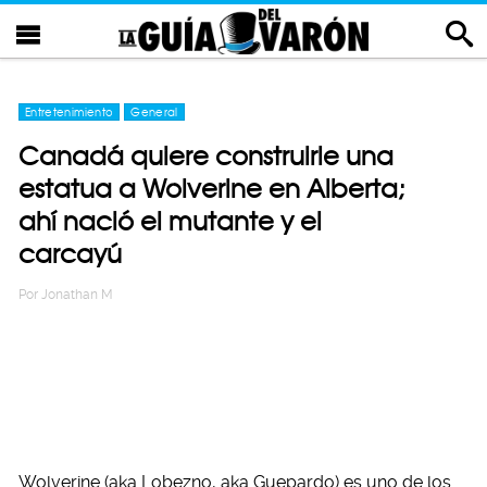
Entretenimiento
General
Canadá quiere construirle una
estatua a Wolverine en Alberta;
ahí nació el mutante y el
carcayú
Por
Jonathan M
Wolverine (aka Lobezno, aka Guepardo) es uno de los