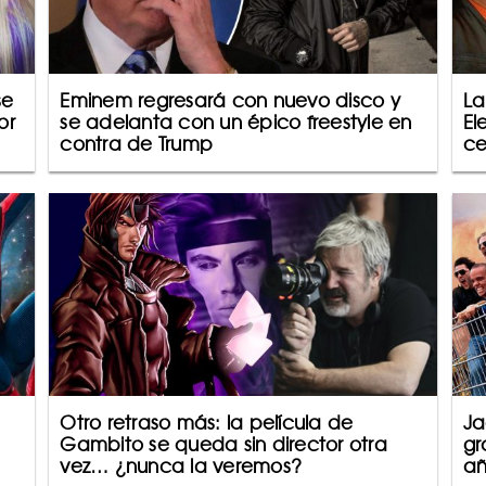
se
Eminem regresará con nuevo disco y
La
or
se adelanta con un épico freestyle en
El
contra de Trump
ce
Otro retraso más: la película de
Ja
Gambito se queda sin director otra
gr
vez… ¿nunca la veremos?
añ