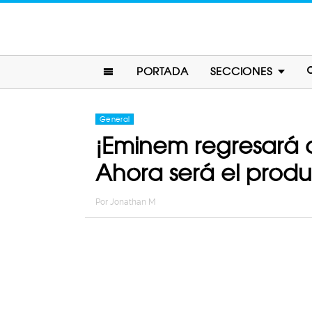
PORTADA
SECCIONES
General
¡Eminem regresará a
Ahora será el produ
Por
Jonathan M