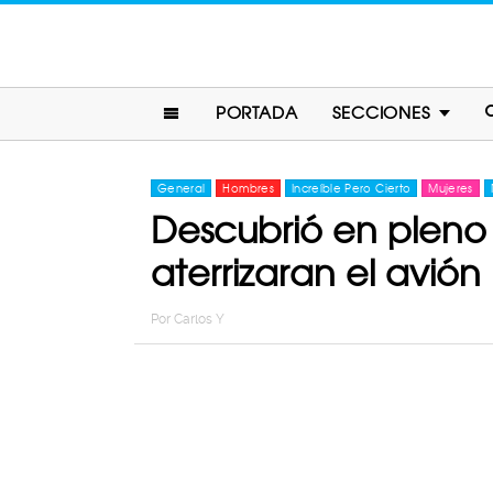
PORTADA
SECCIONES
General
Hombres
Increíble Pero Cierto
Mujeres
Descubrió en pleno
aterrizaran el avión
Por
Carlos Y