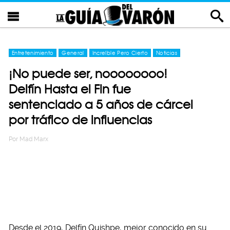
Entretenimiento
General
Increíble Pero Cierto
Noticias
¡No puede ser, noooooooo!
Delfín Hasta el Fin fue
sentenciado a 5 años de cárcel
por tráfico de influencias
Por
Mad Marx
Desde el 2019, Delfín Quishpe, mejor conocido en su