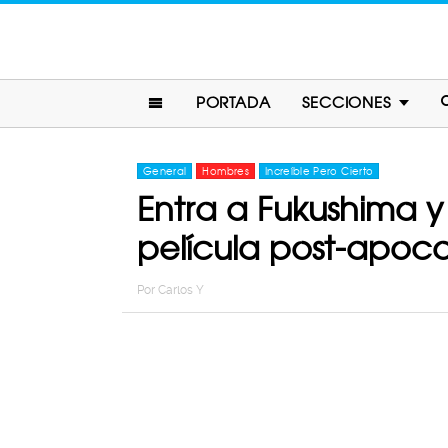
PORTADA
SECCIONES
General
Hombres
Increíble Pero Cierto
Entra a Fukushima 
película post-apoca
Por
Carlos Y