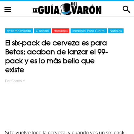
Entretenimiento
General
Hombres
Increíble Pero Cierto
Noticias
El six-pack de cerveza es para
Betas; acaban de lanzar el 99-
pack y es lo más bello que
existe
Por
Carlos Y
Si te vuelve loco la cerveza, y cuando ves un six-pack,