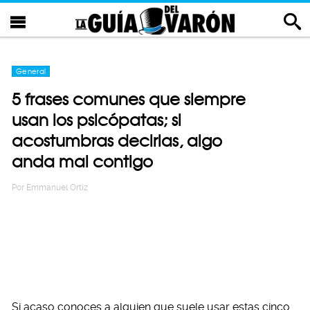
General
5 frases comunes que siempre
usan los psicópatas; si
acostumbras decirlas, algo
anda mal contigo
Por
Emmanuel Ortiz
Si acaso conoces a alguien que suele usar estas cinco