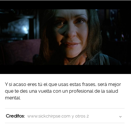
Y si acaso eres tú el que usas estas frases, será mejor
que te des una vuelta con un profesional de la salud
mental.
Creditos:
www.sickchirpse.com y otros 2