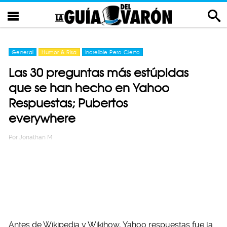
General
Humor & Risa
Increíble Pero Cierto
Las 30 preguntas más estúpidas
que se han hecho en Yahoo
Respuestas; Pubertos
everywhere
Por
Jonathan M
Antes de Wikipedia y Wikihow, Yahoo respuestas fue la