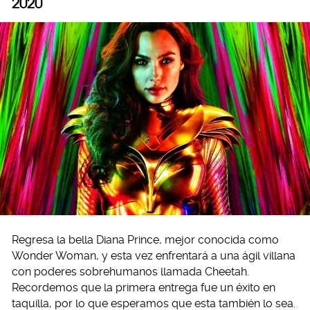
2020
Regresa la bella Diana Prince, mejor conocida como
Wonder Woman, y esta vez enfrentará a una ágil villana
con poderes sobrehumanos llamada Cheetah.
Recordemos que la primera entrega fue un éxito en
taquilla, por lo que esperamos que esta también lo sea.