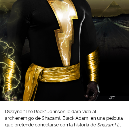
Dwayne “The Rock” Johnson le dará vida al
archienemigo de Shazam!, Black Adam, en una película
que pretende conectarse con la historia de
Shazam! 2
.