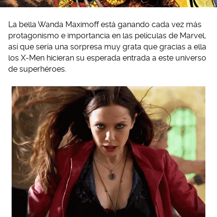
La bella Wanda Maximoff está ganando cada vez más
protagonismo e importancia en las películas de Marvel,
así que sería una sorpresa muy grata que gracias a ella
los X-Men hicieran su esperada entrada a este universo
de superhéroes.