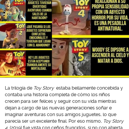
La trilogía de
Toy Story
estaba bellamente concebida y
contaba una historia completa de cómo los niños
crecen para ser felices y seguir con su vida mientras
dejan a cargo de las nuevas generaciones soñar e
imaginar aventuras con sus amigos juguetes, lo que
parecía ser un excelente final. Por eso mismo,
Toy Story
4
(2019) fue vista con ceños fruncidos, si no con abierta