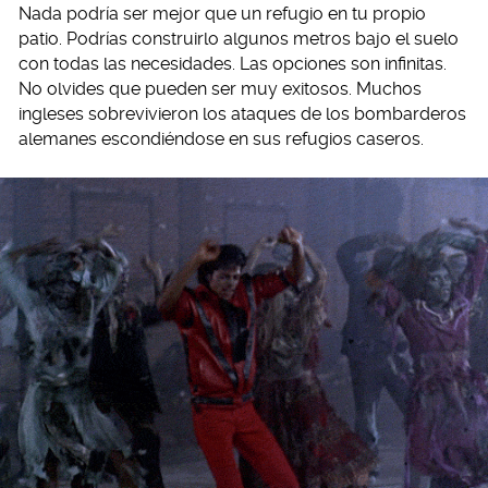
Nada podría ser mejor que un refugio en tu propio
patio. Podrías construirlo algunos metros bajo el suelo
con todas las necesidades. Las opciones son infinitas.
No olvides que pueden ser muy exitosos. Muchos
ingleses sobrevivieron los ataques de los bombarderos
alemanes escondiéndose en sus refugios caseros.