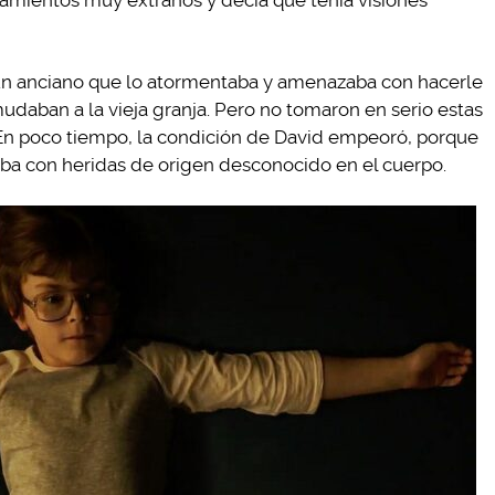
tamientos muy extraños y decía que tenía visiones
a un anciano que lo atormentaba y amenazaba con hacerle
mudaban a la vieja granja. Pero no tomaron en serio estas
 En poco tiempo, la condición de David empeoró, porque
ba con heridas de origen desconocido en el cuerpo.