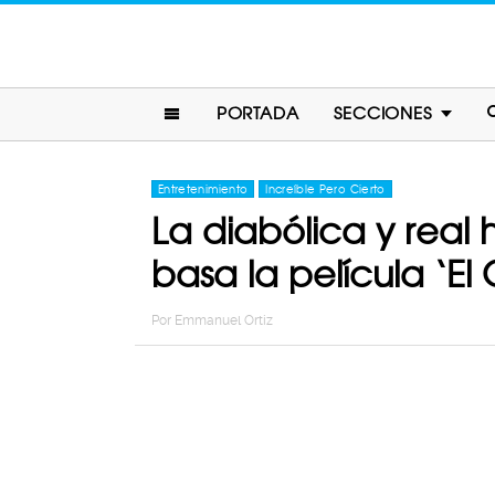
PORTADA
SECCIONES
Entretenimiento
Increíble Pero Cierto
La diabólica y real 
basa la película ‘El
Por
Emmanuel Ortiz