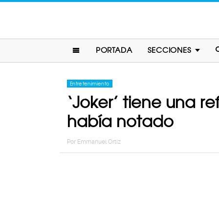
PORTADA
SECCIONES
Entretenimiento
‘Joker’ tiene una r
había notado
Por
Emmanuel Ortiz