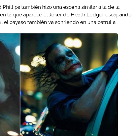
 Phillips también hizo una escena similar a la de la
n, en la que aparece el Jóker de Heath Ledger escapando
x, el payaso también va sonriendo en una patrulla.